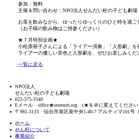
参加：無料
主催＆問い合わせ：NPO法人せんだい杜の子ども劇場
お茶を飲みながら、ゆったりゆっくりのひと時を過ご
（お子様の飲み物はご持参ください）
★７月特別企画★
小松原裕子さんによる「ライアー演奏」「人形劇」を
ライアーの優しい音色と人形劇を、ぜひお楽しみくだ
一覧に戻る
NPO法人
せんだい杜の子ども劇場
022-375-3548
Eメール office★senmori.org (★を＠に変えてくださ
〒981-3133 仙台市泉区泉中央1-40-7 アルティマ101号
ホーム
せん杜について
事業紹介