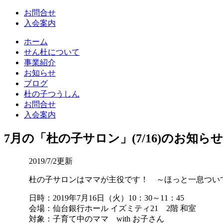
お問合せ
入会案内
ホーム
せん杜について
事業紹介
お知らせ
ブログ
杜の子つうしん
お問合せ
入会案内
7月の「杜の子サロン」(7/16)のお知らせ
2019/7/2更新
杜の子サロンはママが主役です！ ～ほっと一息つい
日時：2019年7月16日（火）10：30～11：45
会場：仙台銀行ホール イズミティ21 2階 和室
対象：子育て中のママ with お子さん